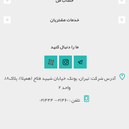
حساب من
خدمات مشتریان
ما را دنبال کنید
آدرس شرکت: تهران، پونک، خیابان شهید فلاح (همیلا)، پلاک18،
واحد 2
تلفن : 021460- 021444