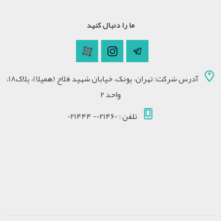
ما را دنبال کنید
آدرس شرکت: تهران، پونک، خیابان شهید فلاح (همیلا)، پلاک18،
واحد 2
تلفن : 021460- 021444