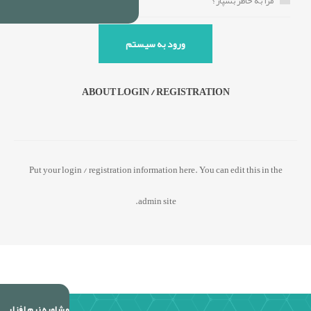
مرا به خاطر بسپار؟
رمز خود را فراموش کرده اید؟
ABOUT LOGIN / REGISTRATION
Put your login / registration information here. You can edit this in the
admin site.
مشاوره نرم افزار