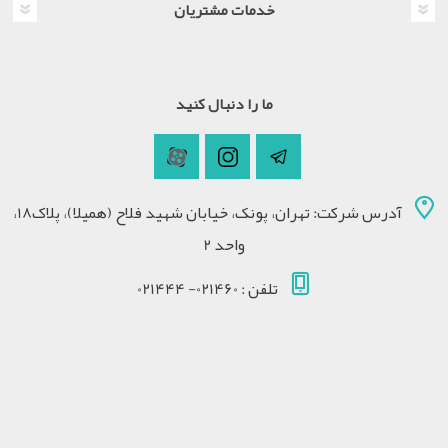
خدمات مشتریان
ما را دنبال کنید
آدرس شرکت: تهران، پونک، خیابان شهید فلاح (همیلا)، پلاک18،
واحد 2
تلفن : 021460- 021444