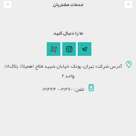
خدمات مشتریان
ما را دنبال کنید
آدرس شرکت: تهران، پونک، خیابان شهید فلاح (همیلا)، پلاک18،
واحد 2
تلفن : 021460- 021444