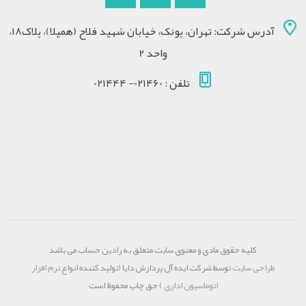
آدرس شرکت: تهران، پونک، خیابان شهید فلاح (همیلا)، پلاک18،
واحد 2
تلفن : 021460- 021444
کلیه حقوق مادی و معنوی سایت متعلق به رادین حساب می باشد
طراحی سایت
توسط شرکت ایده آل پردازش دایا (تولید کننده انواع
نرم افزار
اتوماسیون اداری
) حق چاپ محفوظ است