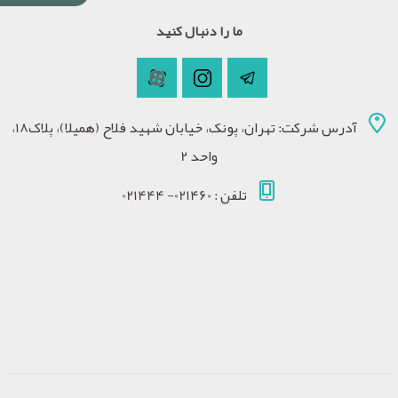
ما را دنبال کنید
آدرس شرکت: تهران، پونک، خیابان شهید فلاح (همیلا)، پلاک18،
واحد 2
تلفن : 021460- 021444