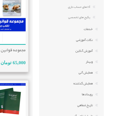
cd های حساب داری
پکیج های تخصصی
خدمات
نکات آموزشی
مجموعه قوانین م
آموزش آنلاین
وبینار
65,000 تومان
همایش آتی
همایش گذشته
رویدادها
تاریخ شفاهی