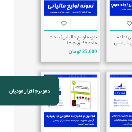
تی (ماده
نمونه لوایح مالیاتی( بند 3
فق با رئیس
ماده 97 .ق.م.م)
ی)
25,000 تومان
دمو نرم افزار مودیان