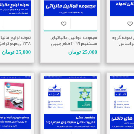
نمونه گروه
مجموعه قوانین مالیاتهای
نمونه لوایح مالیا
براساس
مستقیم 1399 قطع جیبی
238 ق.م.م توا
حسابداری
اداره امور مالیات
25,000 تومان
25,000 تومان