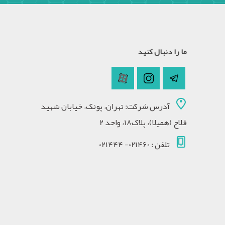
ما را دنبال کنید
آدرس شرکت: تهران، پونک، خیابان شهید
فلاح (همیلا)، پلاک18، واحد 2
تلفن : 021460- 021444