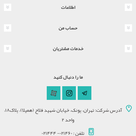
اطلاعات
حساب من
خدمات مشتریان
ما را دنبال کنید
آدرس شرکت: تهران، پونک، خیابان شهید فلاح (همیلا)، پلاک18،
واحد 2
تلفن : 021460- 021444