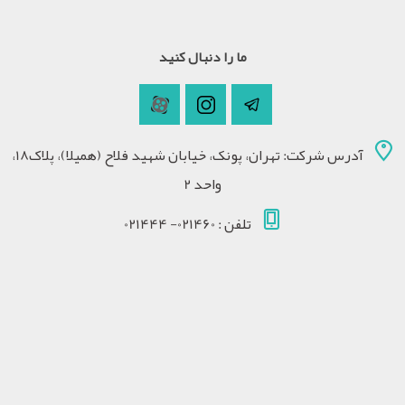
ما را دنبال کنید
آدرس شرکت: تهران، پونک، خیابان شهید فلاح (همیلا)، پلاک18،
واحد 2
تلفن : 021460- 021444