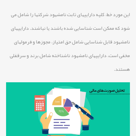
این مورد خط، کلیه داراییهای ثابت نامشهود شرکتها را شامل می
شود که ممکن است شناسایی شده باشند یا نباشند. داراییهای
نامشهود قابل شناسایی شامل حق امتیاز، مجوزها و فرمولهای
مخفی است. داراییهای نامشهود ناشناخته شامل برند و سرقفلی
هستند.