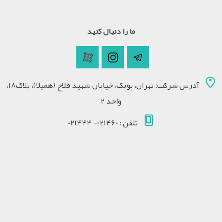
ما را دنبال کنید
آدرس شرکت: تهران، پونک، خیابان شهید فلاح (همیلا)، پلاک18،
واحد 2
تلفن : 021460- 021444