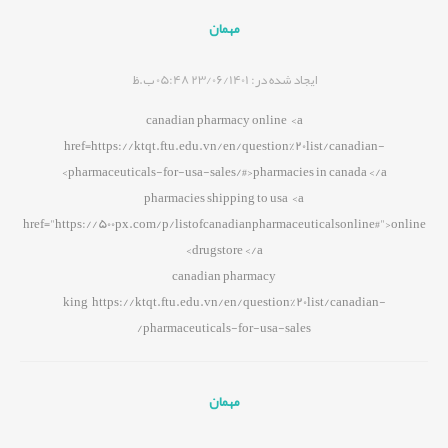
مهمان
ایجاد شده در:
23/06/1401 05:48 ب.ظ
canadian pharmacy online <a
href=https://ktqt.ftu.edu.vn/en/question%20list/canadian-
pharmaceuticals-for-usa-sales/#>pharmacies in canada </a>
pharmacies shipping to usa <a
href="https://500px.com/p/listofcanadianpharmaceuticalsonline#">online
drugstore </a>
canadian pharmacy
king https://ktqt.ftu.edu.vn/en/question%20list/canadian-
pharmaceuticals-for-usa-sales/
مهمان