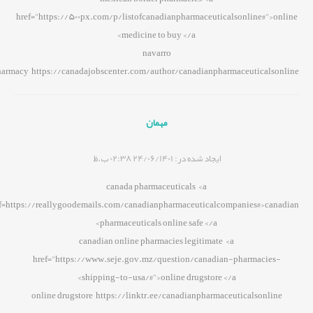
href="https://500px.com/p/listofcanadianpharmaceuticalsonline#">online
medicine to buy </a>
navarro
armacy https://canadajobscenter.com/author/canadianpharmaceuticalsonline/
مهمان
ایجاد شده در:
24/06/1401 02:38 ب.ظ
canada pharmaceuticals <a
f=https://reallygoodemails.com/canadianpharmaceuticalcompanies#>canadian
pharmaceuticals online safe </a>
canadian online pharmacies legitimate <a
href="https://www.seje.gov.mz/question/canadian-pharmacies-
shipping-to-usa/#">online drugstore </a>
online drugstore https://linktr.ee/canadianpharmaceuticalsonline