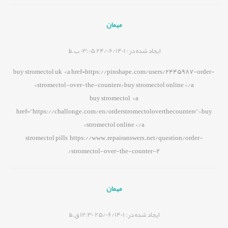
مهمان
ایجاد شده در:
24/06/1401 03:05 ب.ظ
buy stromectol uk <a href=https://pinshape.com/users/2445987-order-
stromectol-over-the-counter#>buy stromectol online </a>
buy stromectol <a
href="https://challonge.com/en/orderstromectoloverthecounter#">buy
stromectol online </a>
stromectol pills https://www.repairanswers.net/question/order-
stromectol-over-the-counter-2/
مهمان
ایجاد شده در:
25/06/1401 12:30 ق.ظ