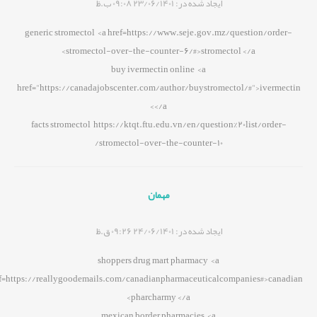
ایجاد شده در:
23/06/1401 09:08 ب.ظ
generic stromectol <a href=https://www.seje.gov.mz/question/order-
stromectol-over-the-counter-6/#>stromectol </a>
buy ivermectin online <a
href="https://canadajobscenter.com/author/buystromectol/#">ivermectin
</a>
facts stromectol https://ktqt.ftu.edu.vn/en/question%20list/order-
stromectol-over-the-counter-10/
مهمان
ایجاد شده در:
24/06/1401 09:26 ق.ظ
shoppers drug mart pharmacy <a
f=https://reallygoodemails.com/canadianpharmaceuticalcompanies#>canadian
pharcharmy </a>
mexican border pharmacies <a