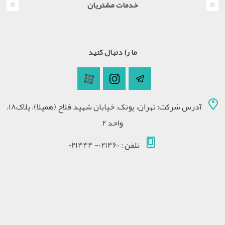
خدمات مشتریان
ما را دنبال کنید
آدرس شرکت: تهران، پونک، خیابان شهید فلاح (همیلا)، پلاک18،
واحد 2
تلفن : 021460- 021444