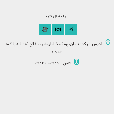
ما را دنبال کنید
آدرس شرکت: تهران، پونک، خیابان شهید فلاح (همیلا)، پلاک18،
واحد 2
تلفن : 021460- 021444