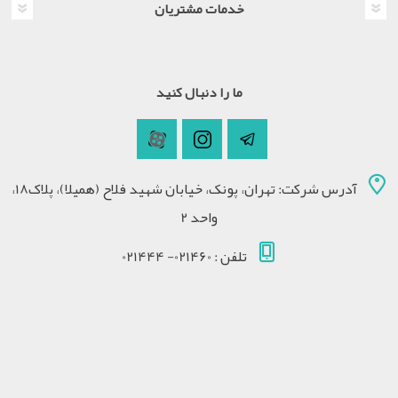
خدمات مشتریان
ما را دنبال کنید
آدرس شرکت: تهران، پونک، خیابان شهید فلاح (همیلا)، پلاک18،
واحد 2
تلفن : 021460- 021444