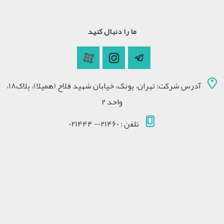
ما را دنبال کنید
آدرس شرکت: تهران، پونک، خیابان شهید فلاح (همیلا)، پلاک18،
واحد 2
تلفن : 021460- 021444