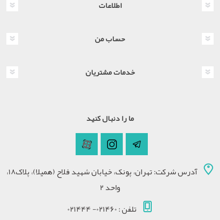
اطلاعات
حساب من
خدمات مشتریان
ما را دنبال کنید
آدرس شرکت: تهران، پونک، خیابان شهید فلاح (همیلا)، پلاک18،
واحد 2
تلفن : 021460- 021444