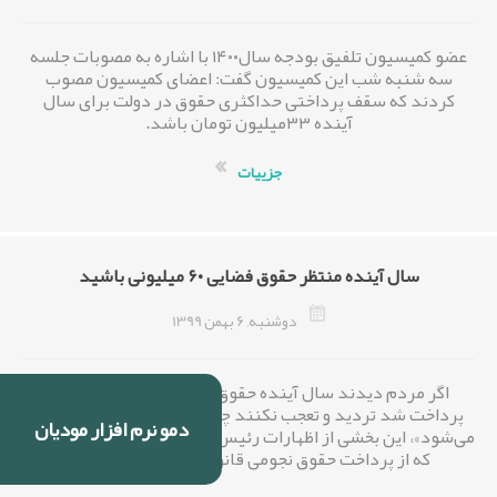
عضو کمیسیون تلفیق بودجه سال۱۴۰۰ با اشاره به مصوبات جلسه
سه شنبه شب این کمیسیون گفت: اعضای کمیسیون مصوب
کردند که سقف پرداختی حداکثری حقوق در دولت برای سال
آینده ۳۳میلیون تومان باشد.
جزییات
سال آینده منتظر حقوق فضایی ۶۰ میلیونی باشید
دوشنبه, 6 بهمن 1399
اگر مردم دیدند سال آینده حقوق ماهانه ۶۰ میلیون تومان
پرداخت شد تردید و تعجب نکنند چون براساس قانون پرداخت
دمو نرم افزار مودیان
می‌شود»، این بخشی از اظهارات رئیس سابق دیوان محاسبات است
که از پرداخت حقوق نجومی قانونی دولت رونمایی کرد.