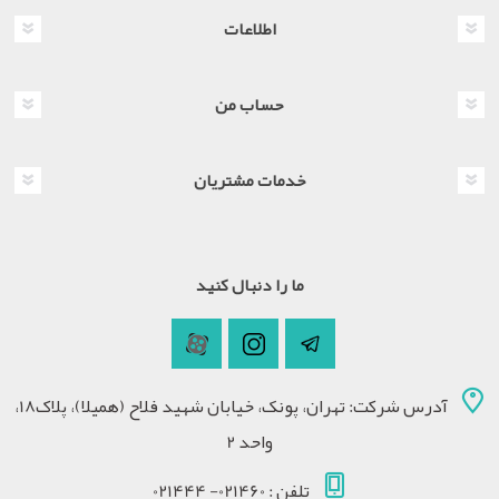
اطلاعات
حساب من
خدمات مشتریان
ما را دنبال کنید
آدرس شرکت: تهران، پونک، خیابان شهید فلاح (همیلا)، پلاک18،
واحد 2
تلفن : 021460- 021444