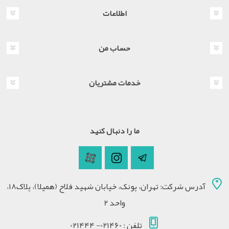
اطلاعات
حساب من
خدمات مشتریان
ما را دنبال کنید
آدرس شرکت: تهران، پونک، خیابان شهید فلاح (همیلا)، پلاک18،
واحد 2
تلفن : 021460- 021444