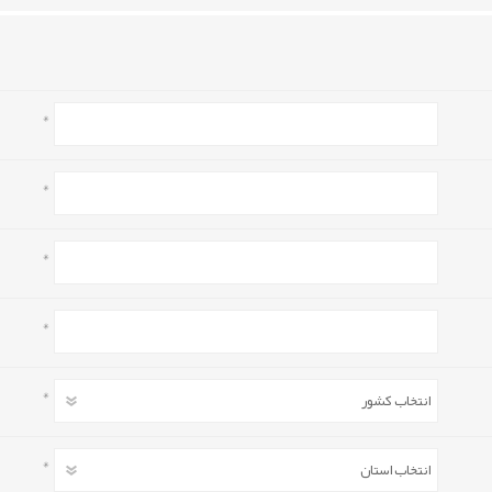
*
*
*
*
*
*