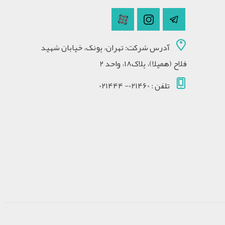
آدرس شرکت: تهران، پونک، خیابان شهید
فلاح (همیلا)، پلاک18، واحد 2
تلفن : 021460- 021444