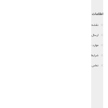
اطلاعات
حساب من
نقشه سایت
اطلاعات مشتری
ارسال و بازگشت کالا
ادرس ها
موارد حریم خصوصی
سفارشات
شرایط استفاده
سبد خرید
تماس با ما
فهرست علاقمندیها
درخواست همکاری