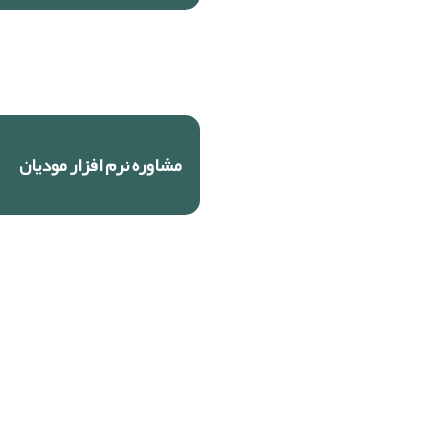
ما را دنبال کنید
مشاوره نرم افزار مودیان
آدرس شرکت: تهران، پونک، خیابان شهید
فلاح (همیلا)، پلاک18، واحد 2
تلفن : 021460- 021444