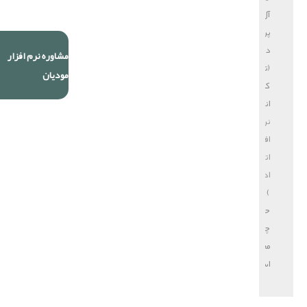
آل
پردازش
دایا
مشاوره نرم افزار
(تولید
مودیان
کننده
انواع
نرم
افزار
اتوماسیون
اداری
)
حق
چاپ
محفوظ
است