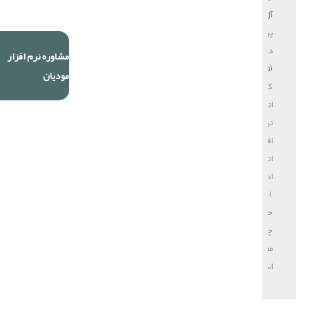
آل
پردازش
دایا
مشاوره نرم افزار
(تولید
مودیان
کننده
انواع
نرم
افزار
اتوماسیون
اداری
)
حق
چاپ
محفوظ
است