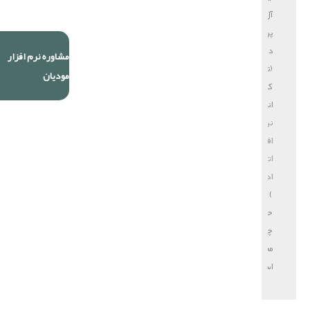
آل
پردازش
دایا
مشاوره نرم افزار
(تولید
مودیان
کننده
انواع
نرم
افزار
اتوماسیون
اداری
)
حق
چاپ
محفوظ
است