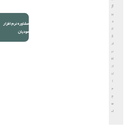
آل
پردازش
دایا
مشاوره نرم افزار
(تولید
مودیان
کننده
انواع
نرم
افزار
اتوماسیون
اداری
)
حق
چاپ
محفوظ
است