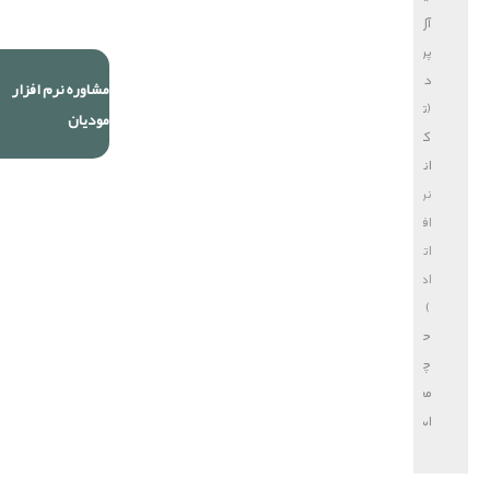
آل
پردازش
دایا
مشاوره نرم افزار
(تولید
مودیان
کننده
انواع
نرم
افزار
اتوماسیون
اداری
)
حق
چاپ
محفوظ
است