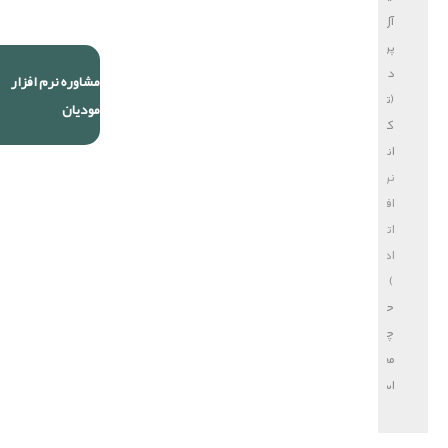
آل
پردازش
دایا
مشاوره نرم افزار
(تولید
مودیان
کننده
انواع
نرم
افزار
اتوماسیون
اداری
)
حق
چاپ
محفوظ
است