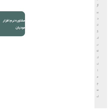
آل
پردازش
دایا
مشاوره نرم افزار
(تولید
مودیان
کننده
انواع
نرم
افزار
اتوماسیون
اداری
)
حق
چاپ
محفوظ
است