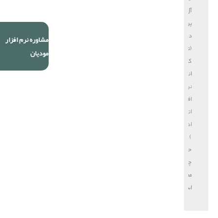
آل
پردازش
دایا
مشاوره نرم افزار
(تولید
مودیان
کننده
انواع
نرم
افزار
اتوماسیون
اداری
)
حق
چاپ
محفوظ
است