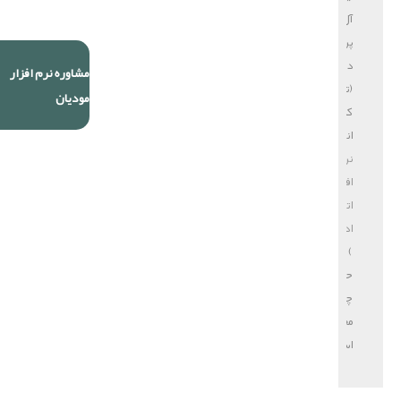
آل
پردازش
دایا
مشاوره نرم افزار
(تولید
مودیان
کننده
انواع
نرم
افزار
اتوماسیون
اداری
)
حق
چاپ
محفوظ
است