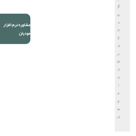
آل
پردازش
دایا
مشاوره نرم افزار
(تولید
مودیان
کننده
انواع
نرم
افزار
اتوماسیون
اداری
)
حق
چاپ
محفوظ
است