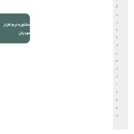
آل
پردازش
دایا
مشاوره نرم افزار
(تولید
مودیان
کننده
انواع
نرم
افزار
اتوماسیون
اداری
)
حق
چاپ
محفوظ
است