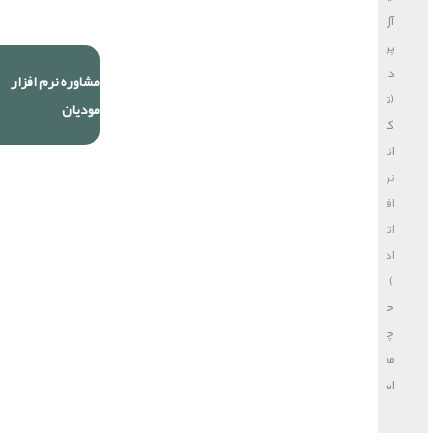
آل
پردازش
دایا
مشاوره نرم افزار
(تولید
مودیان
کننده
انواع
نرم
افزار
اتوماسیون
اداری
)
حق
چاپ
محفوظ
است