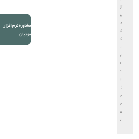
آل
پردازش
دایا
مشاوره نرم افزار
(تولید
مودیان
کننده
انواع
نرم
افزار
اتوماسیون
اداری
)
حق
چاپ
محفوظ
است