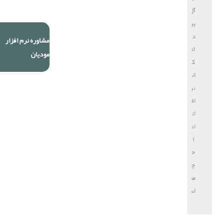
آل
پردازش
دایا
مشاوره نرم افزار
(تولید
مودیان
کننده
انواع
نرم
افزار
اتوماسیون
اداری
)
حق
چاپ
محفوظ
است