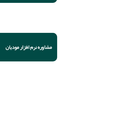
ما را دنبال کنید
مشاوره نرم افزار مودیان
آدرس شرکت: تهران، پونک، خیابان شهید
فلاح (همیلا)، پلاک18، واحد 2
تلفن : 021460- 021444